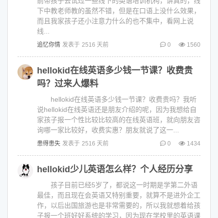
前带孩子去试过一些线下的英语培训机构，讲真的，线
下中教老师教的虽然不错，但是在口语上没什么效果，
而且我家孩子还小注意力什么的也不集中，看网上说
线...
追忆你情
发表于
2516 天前
0
1560
hellokid在线英语多少钱一节课？收费贵
吗？过来人爆料
hellokid在线英语多少钱一节课？收费贵吗？我听
说hellokid在线英语还是朋友介绍的呢，因为我想给自
家孩子报一个性比较比较高的在线英语班，就向朋友咨
询哪一家比较好，收费实惠？朋友就说了这一...
患得患失
发表于
2516 天前
0
1434
hellokid少儿英语怎么样？个人经历分享
孩子目前已经5岁了，都说这一时期是学第二外语
最佳，而且现在会英语又特别重要，就算不是进外企工
作，以后出国旅游也是非常需要的，所以我就想着给孩
子报一个班好好系统的学习，因为现在学校里的英语课