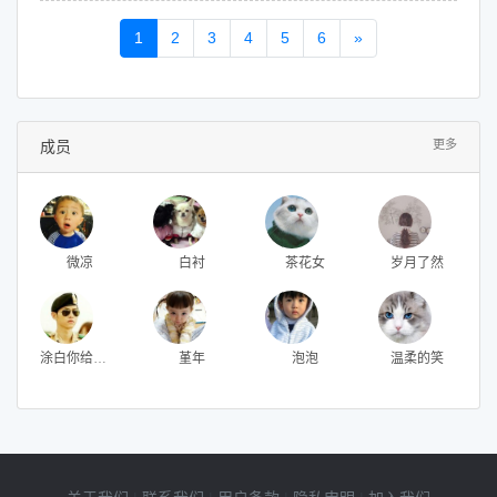
1
2
3
4
5
6
»
成员
更多
微凉
白衬
茶花女
岁月了然
涂白你给我的黑色记忆
堇年
泡泡
温柔的笑