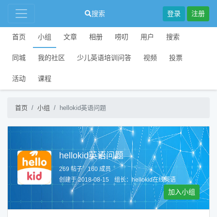
搜索
登录
注册
首页
小组
文章
相册
唠叨
用户
搜索
同城
我的社区
少儿英语培训问答
视频
投票
活动
课程
首页
小组
hellokid英语问题
hellokid英语问题
269 帖子
160 成员
创建于 2018-08-15
组长：
hellokid在线英语
加入小组