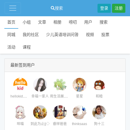
搜索
登录
注册
首页
小组
文章
相册
唠叨
用户
搜索
同城
我的社区
少儿英语培训问答
视频
投票
活动
课程
最新签到用户
hellokid在线英语
用生活展示人生
幸福一家人
星星
和睦
啐喵
到此为止||◇
睿祥爸爸
thinksaas
狗十三