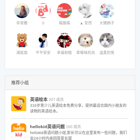
非常撒
0
福施福
▲ 安然
大猪蹄子
湖底扇
平平安安
幸福和睦
草莓味的风
温柔的笑
推荐小组
英语绘本
207 成员
316岁青少儿英语绘本免费分享，提供最适合国内小朋友的
读物的英语绘本。
hellokid英语问题
160 成员
hellokid英语问题小组,家长可以在这里发布一些问题，我们
会24小时内来回答家长提