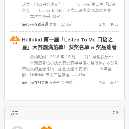
热爱，用口语绽放光芒！ HelloKid 第二届「口语
之星 ——Listen To Me」英文口语大赛圆满收官啦！
本次赛事采用1+1 ...
hellokid在线英语
发表于
12 天前
0
50
Hellokid 第一届「Listen To Me 口语之
星」大赛圆满落幕！获奖名单 & 奖品速看
活动时间：2018 年 12 月 叮！圣诞快乐～
不知道各位小朋友有没有早早挂好圣诞袜，收到期
待已久的圣诞礼物，品尝香甜平安果？ 今年圣
诞，Hellokid 专属口语盛宴 ——List...
hellokid在线英语
发表于
12 天前
0
50
成员
更多