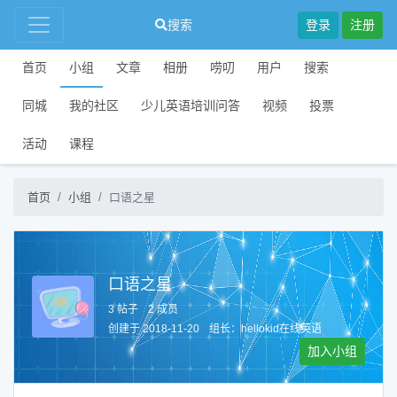
搜索
登录
注册
首页
小组
文章
相册
唠叨
用户
搜索
同城
我的社区
少儿英语培训问答
视频
投票
活动
课程
首页
小组
口语之星
口语之星
3 帖子
2 成员
创建于 2018-11-20
组长：
hellokid在线英语
加入小组