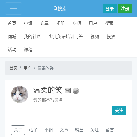
搜索
登录
注册
首页
小组
文章
相册
唠叨
用户
搜索
同城
我的社区
少儿英语培训问答
视频
投票
活动
课程
首页
用户
温柔的笑
温柔的笑
懒的都不写签名
关注
关于
帖子
小组
文章
粉丝
关注
留言