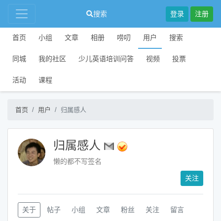
搜索
登录
注册
首页
小组
文章
相册
唠叨
用户
搜索
同城
我的社区
少儿英语培训问答
视频
投票
活动
课程
首页
用户
归属感人
归属感人
懒的都不写签名
关注
关于
帖子
小组
文章
粉丝
关注
留言