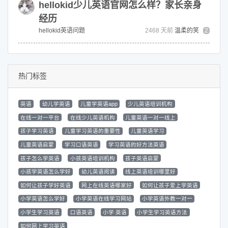
hellokid少儿英语官网怎么样？家长亲身
经历
hellokid英语问题
2468 天前
温柔的笑
2
热门标签
英语
幼儿学英语
儿童学英语app
少儿英语培训机构
在线一对一平台
在线少儿英语机构
儿童英语一对一线上
孩子学习英语
儿童学习英语的重要性
儿童英语学习
儿童英语启蒙
学习口语英语
学习英语的好方法英语
孩子怎么学英语
小孩英语培训机构
孩子英语启蒙
小孩学英语怎么学好
幼儿英语阅读
线上英语培训哪里好
如何让孩子学好英语
网上在线英语哪家好
如何让孩子爱上学英语
小学英语怎么学好
小学英语在线学习网站
小学英语外教一对一
小学生学习英语
口语英语
小学 英语
小学生学习英语方法
如何网上学习英语