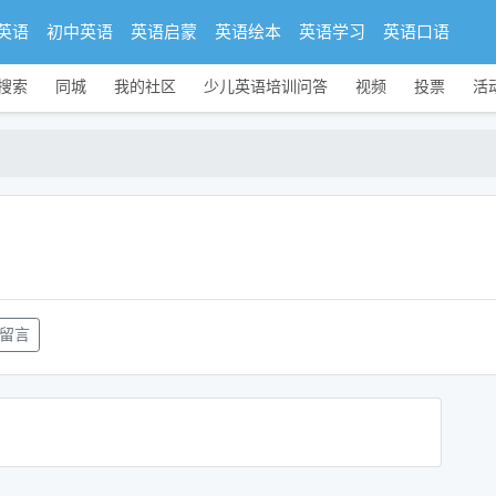
英语
初中英语
英语启蒙
英语绘本
英语学习
英语口语
搜索
同城
我的社区
少儿英语培训问答
视频
投票
活
留言