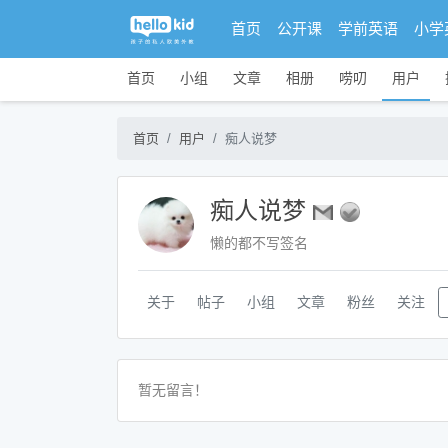
首页
公开课
学前英语
小学
首页
小组
文章
相册
唠叨
用户
首页
用户
痴人说梦
痴人说梦
懒的都不写签名
关于
帖子
小组
文章
粉丝
关注
暂无留言！