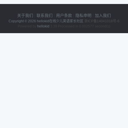
关于我们
|
联系我们
|
用户条款
|
隐私申明
|
加入我们
Copyright © 2026
hellokid在线少儿英语家长社区
浙ICP备14041018号-6
Powered by
hellokid
3.38 Processed in 0.002577 second(s)