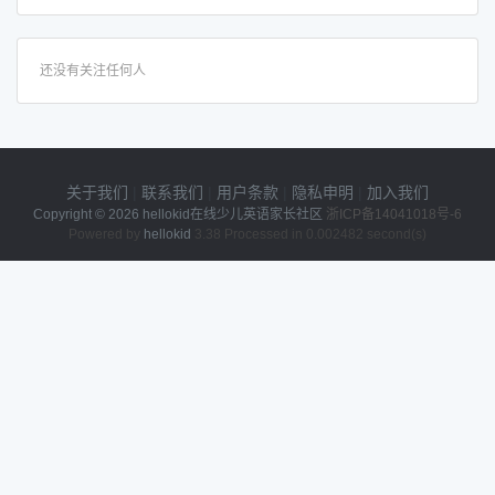
还没有关注任何人
关于我们
|
联系我们
|
用户条款
|
隐私申明
|
加入我们
Copyright © 2026
hellokid在线少儿英语家长社区
浙ICP备14041018号-6
Powered by
hellokid
3.38 Processed in 0.002482 second(s)