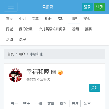
搜索
登录
注册
首页
小组
文章
相册
唠叨
用户
搜索
同城
我的社区
少儿英语培训问答
视频
投票
活动
课程
首页
用户
幸福和睦
幸福和睦
懒的都不写签名
关注
关于
帖子
小组
文章
粉丝
关注
留言